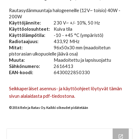
Rautasydänmuuntaja halogeeneille (12V~ toisio) 40W -
2
0
0W
Käyttöjännite:
230 V~ +/- 10%, 50 Hz
Käyttöolosuhteet:
Kuiva tila
Käyttölämpötila:
-1
0 - +4
5
°C (ympäristö)
Radiotaajuus:
433,92 MHz
Mitat:
96
x5
0
x
3
0 mm (maadoitetun
pistorasian ulkopuolelle jäävä osa)
Muuta:
Maadoitettu ja lapsisuojattu
Sähkönumero:
2616413
EAN-koodi:
6430022850330
Seikkaperäiset
asennus- ja käyttöohjeet löytyvät tämän
sivun alalaidasta pdf-tiedostona.
©20
16
Rele ja Ratas Oy. Kaikki oikeudet pidätetään