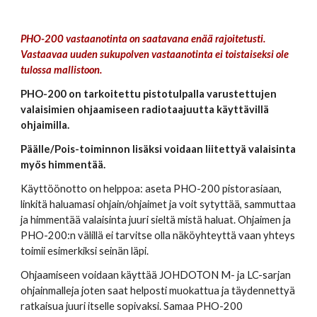
PHO-200 vastaanotinta on saatavana enää rajoitetusti.
Vastaavaa uuden sukupolven vastaanotinta ei toistaiseksi ole
tulossa mallistoon.
P
HO-2
00 on tarkoitettu pistotulpalla varustettujen
valaisimien ohjaamiseen radiotaajuutta käyttävillä
ohjaimilla.
Päälle/Pois-toiminnon lisäksi voidaan liitettyä valaisinta
myös himmentää.
Käyttöönotto on helppoa: aseta PHO-200 pistorasiaan,
linkitä haluamasi ohjain/ohjaimet ja voit sytyttää, sammuttaa
ja himmentää valaisinta juuri sieltä mistä haluat. Ohjaimen ja
PHO-200:n välillä ei tarvitse olla näköyhteyttä vaan yhteys
toimii esimerkiksi seinän läpi.
Ohjaamiseen voidaan käyttää JOHDOTON M- ja LC-sarjan
ohjainmalleja
joten
saat
helposti muokat
tua
ja täyden
nettyä
ratkaisua juuri itselle sopivaksi.
Samaa PHO-200