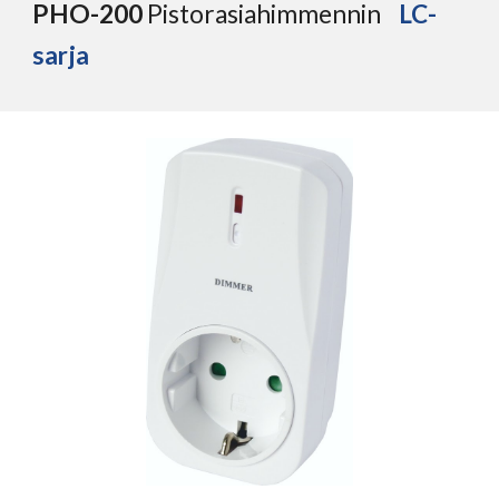
P
HO
-
2
00
Pistorasia
himmennin
LC
-
sarja