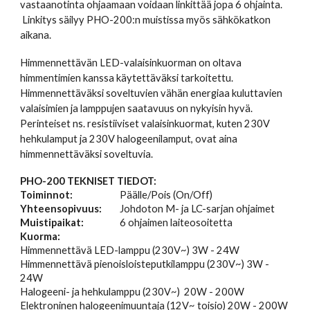
vastaanotinta ohjaamaan voidaan linkittää jopa 6 ohjainta.
Linkitys säilyy PHO-200:n muistissa myös sähkökatkon
aikana.
Himmennettävän LED-valaisinkuorman on oltava
himmentimien kanssa käytettäväksi tarkoitettu.
Himmennettäväksi soveltuvien vähän energiaa kuluttavien
valaisimien ja lamppujen saatavuus on nykyisin hyvä.
Perinteiset ns. resistiiviset valaisinkuormat, kuten 230V
hehkulamput ja 230V halogeenilamput, ovat aina
himmennettäväksi soveltuvia.
P
HO
-
2
00 TEKNISET TIEDOT:
Toiminnot:
Päälle/Pois
(On/Off)
Yhteensopivuus:
Johdoton M- ja LC-sarjan ohjaimet
Muistipaikat:
6
ohjaimen laiteosoitetta
Kuorma:
Himmennettävä LED-lamppu (230V~) 3W -
24
W
Himmennettävä
pienoisloisteputki
lamppu (230V~) 3W -
24W
Halogeeni- ja hehkulamppu (230V~) 20W - 2
0
0W
Elektroninen halogeenimuuntaja (12V~ toisio) 20W - 2
0
0W