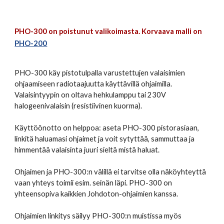
PHO-300 on poistunut valikoimasta. Korvaava malli on
PHO-200
PHO-300 käy pistotulpalla varustettujen valaisimien 
ohjaamiseen radiotaajuutta käyttävillä ohjaimilla. 
Valaisintyypin on oltava hehkulamppu tai 230V 
halogeenivalaisin (resistiivinen kuorma).
Käyttöönotto on helppoa: aseta PHO-300 pistorasiaan, 
linkitä haluamasi ohjaimet ja voit sytyttää, sammuttaa ja 
himmentää valaisinta juuri sieltä mistä haluat.
Ohjaimen ja PHO-300:n välillä ei tarvitse olla näköyhteyttä 
vaan yhteys toimii esim. seinän läpi. PHO-300 on 
yhteensopiva kaikkien Johdoton-ohjaimien kanssa.
Ohjaimien linkitys säilyy PHO-300:n muistissa myös 