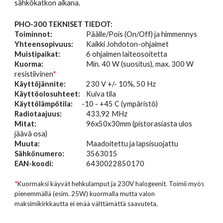
sähkökatkon aikana.
PHO-300 TEKNISET TIEDOT:   
Toiminnot:
Päälle/Pois
(On/Off) ja himmennys
Yhteensopivuus:
Kaikki Johdoton-ohjaimet
Muistipaikat:
6 ohjaimen laiteosoitetta
Kuorma:
Min. 40 W (suositus), max. 300 W 
resistiivinen
*
Käyttöjännite:
230 V +/- 10%, 50 Hz
Käyttöolosuhteet:
Kuiva tila
Käyttölämpötila: 
     -10 - +45 C (ympäristö)
Radiotaajuus:
433,92 MHz
Mitat:
96x50x30mm (pistorasiasta ulos 
jäävä osa)
Muuta:
Maadoitettu ja lapsisuojattu
Sähkönumero:
3563015
EAN-koodi:
6430022850170
*
Kuormaksi käyvät hehkulamput ja 230V halogeenit. Toimii myös 
pienemmällä (esim. 25W) kuormalla mutta valon 
maksimikirkkautta ei enää välttämättä saavuteta.