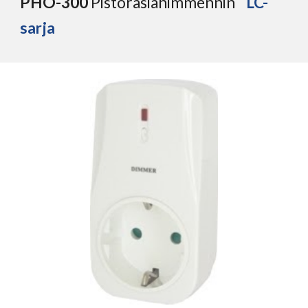
PHO-
3
00 
Pistorasiahimmennin 
LC-
sarja